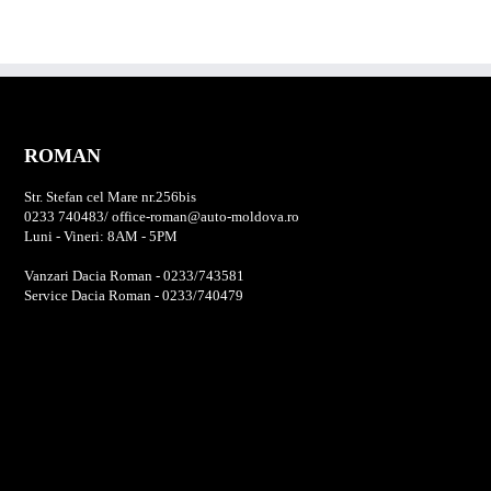
ROMAN
Str. Stefan cel Mare nr.256bis
0233 740483/ office-roman@auto-moldova.ro
Luni - Vineri: 8AM - 5PM
Vanzari Dacia Roman - 0233/743581
Service Dacia Roman - 0233/740479