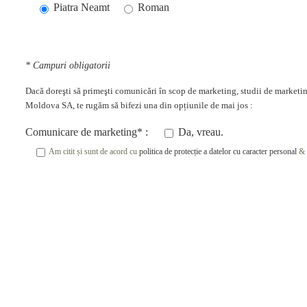
Piatra Neamt
Roman
* Campuri obligatorii
Dacă doreşti să primeşti comunicări în scop de marketing, studii de marketing
Moldova SA, te rugăm să bifezi una din opțiunile de mai jos :
Comunicare de marketing* :
Da, vreau.
Am citit și sunt de acord cu
politica de protecție a datelor cu caracter personal
&