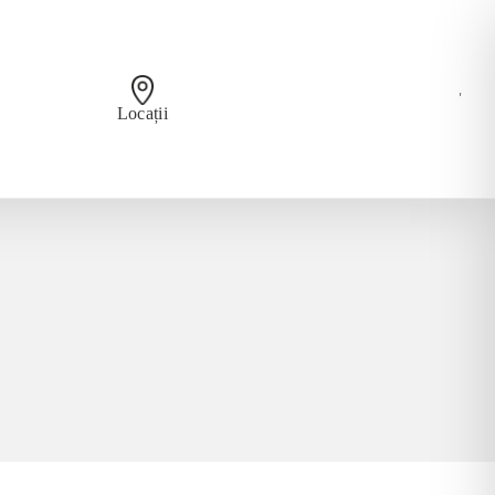
'
Locații