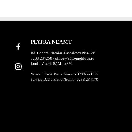
PIATRA NEAMT
Bd. General Nicolae Dascalescu Nr.492B
0233 234258 / office@auto-moldova.ro
Luni - Vineri: 8AM - 5PM
Vanzari Dacia Piatra Neamt - 0233/221062
Service Dacia Piatra Neamt - 0233 234170