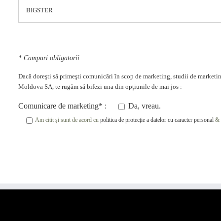
* Campuri obligatorii
Dacă doreşti să primeşti comunicări în scop de marketing, studii de marketing
Moldova SA, te rugăm să bifezi una din opțiunile de mai jos :
Comunicare de marketing* :
Da, vreau.
Am citit și sunt de acord cu
politica de protecție a datelor cu caracter personal
&