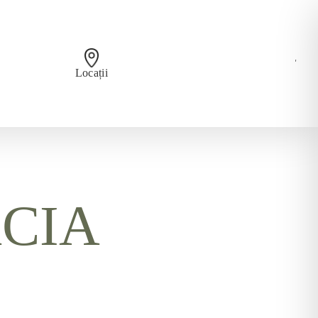
'
Locații
CIA