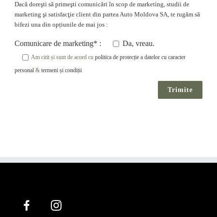
Dacă doreşti să primeşti comunicări în scop de marketing, studii de
marketing şi satisfacţie client din partea Auto Moldova SA, te rugăm să
bifezi una din opțiunile de mai jos :
Comunicare de marketing* :
Da, vreau.
Am citit și sunt de acord cu
politica de protecție a datelor cu caracter
personal
&
termeni și condiții