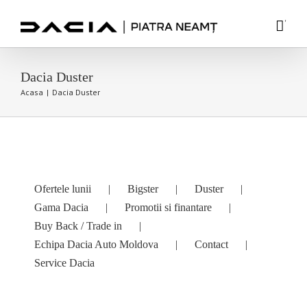
Skip
'
to
content
Dacia Duster
Acasa
|
Dacia Duster
Ofertele lunii
Bigster
Duster
Gama Dacia
Promotii si finantare
Buy Back / Trade in
Echipa Dacia Auto Moldova
Contact
Service Dacia