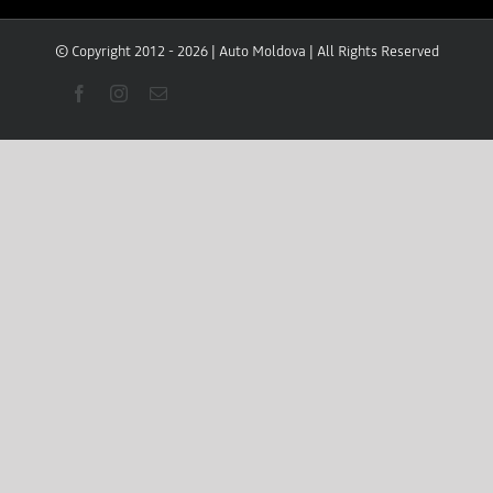
© Copyright 2012 -
2026 |
Auto Moldova
| All Rights Reserved
facebook
instagram
E-
mail: